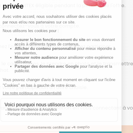
n produit INTEX éligible pendant la période de l'offre.
 connectez-vous à votre compte.
nez l'offre à laquelle vous souhaitez participer.
 le code-barres, le prendre en photo et le transmettre
hat.
 votre participation à l’offre choisie.
’avancée de votre participation en vous connectant à v