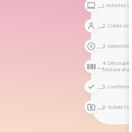
1. Achetez u
2. Créez ou
3. Sélection
4. Découpez
facture d’ac
5. Confirmez
6. Suivez l